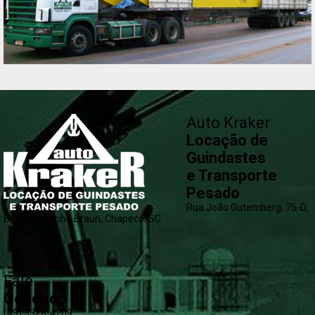
Auto Kraker
Locação de
Guindastes
e Transporte
Pesado
Rua João Gutemberg, 75-D,
Bairro Engenho Braun, Chapecó/SC
Fale
Conosco
(49) 3328-4209